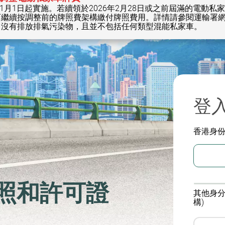
1月1日起實施。若續領於2026年2月28日或之前屆滿的電動私家
按調整前的牌照費架構繳付牌照費用。詳情請參閱運輸署網頁(www.
、沒有排放排氣污染物，且並不包括任何類型混能私家車。
登
香港身
照和許可證
其他身分
構)