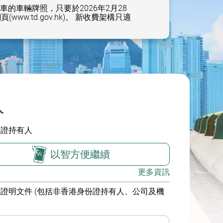
車的車輛牌照，只要於2026年2月28
td.gov.hk)。 新收費架構只適
入
份證持有人
以智方便繼續
更多資訊
證明文件 (包括非香港身份證持有人、公司及機