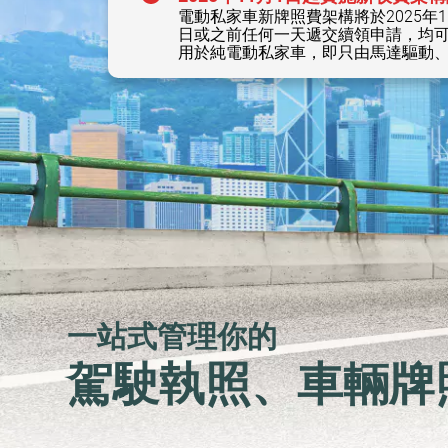
電動私家車新牌照費架構將於2025年1
日或之前任何一天遞交續領申請，均可繼續
用於純電動私家車，即只由馬達驅動
一站式管理你的
駕駛執照、車輛牌